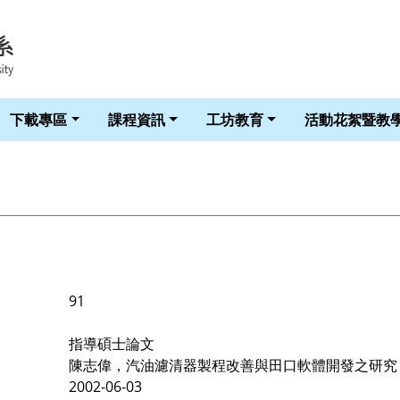
華梵大學智慧生活科技學系 LOGO
下載專區
課程資訊
工坊教育
活動花絮暨教
91
指導碩士論文
陳志偉，汽油濾清器製程改善與田口軟體開發之研究
2002-06-03