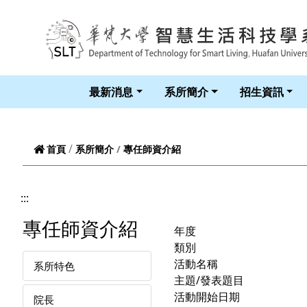
跳到頁面主要內容區
最新消息
系所簡介
招生資訊
專任師資介紹
首頁
系所簡介
:::
專任師資介紹
年度
類別
活動名稱
系所特色
主題/發表題目
活動開始日期
院長