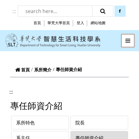
跳到頁面主要內容區
:::
facebook
搜尋
首頁
華梵大學首頁
登入
網站地圖
華梵大學智慧生
—
—
—
專任師資介紹
首頁
系所簡介
:::
專任師資介紹
系所特色
院長
系主任
專任師資介紹