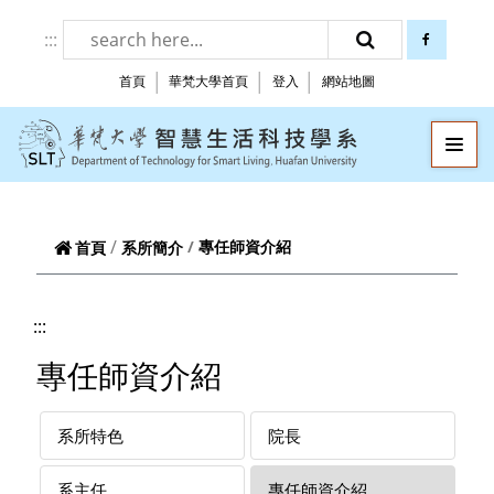
跳到頁面主要內容區
:::
facebook
搜尋
首頁
華梵大學首頁
登入
網站地圖
華梵大學智慧生
—
—
—
專任師資介紹
首頁
系所簡介
:::
專任師資介紹
系所特色
院長
系主任
專任師資介紹