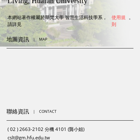
Living, Huafan University
本網站著作權屬於華梵大學 智慧生活科技學系，
使用規
。
請詳見
則
地圖資訊
｜
MAP
聯絡資訊
｜
CONTACT
( 02 ) 2663-2102 分機 4101 (龔小姐)
cslt@gm.hfu.edu.tw