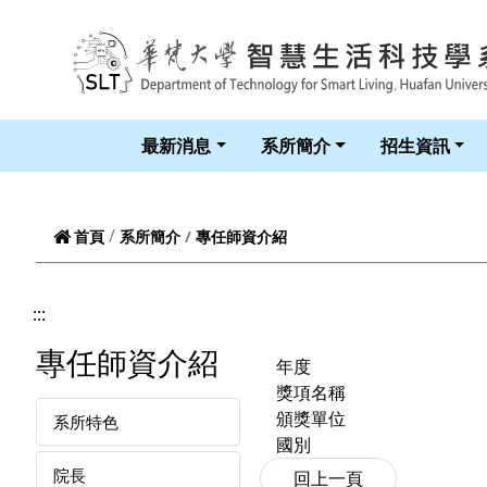
跳到頁面主要內容區
最新消息
系所簡介
招生資訊
專任師資介紹
首頁
系所簡介
:::
專任師資介紹
年度
獎項名稱
頒獎單位
系所特色
國別
院長