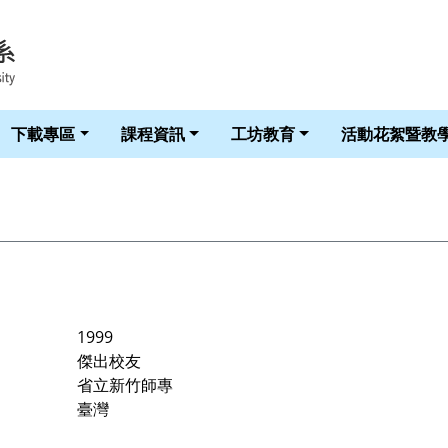
華梵大學智慧生活科技學系 LOGO
下載專區
課程資訊
工坊教育
活動花絮暨教
1999
傑出校友
省立新竹師專
臺灣