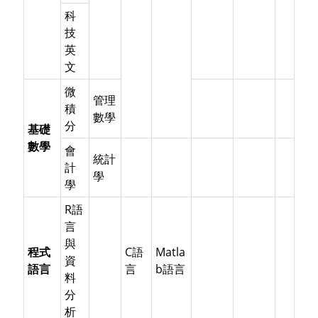
科
技
英
文
微
管理
積
數學
分
基礎
數學
會
統計
計
學
學
R語
言
與
程式
C語
Matla
資
語言
言
b語言
料
分
析