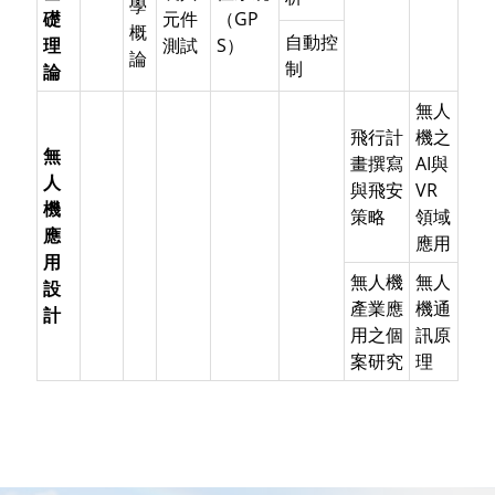
學
礎
元件
（GP
概
自動控
理
測試
S）
論
制
論
無人
飛行計
機之
無
畫撰寫
AI與
人
與飛安
VR
機
策略
領域
應
應用
用
無人機
無人
設
產業應
機通
計
用之個
訊原
案研究
理