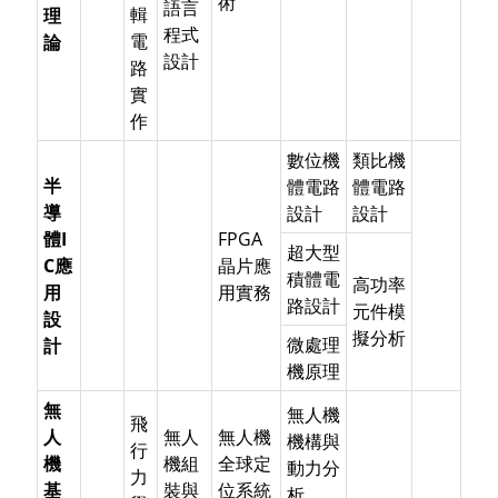
術
語言
輯
理
程式
電
論
設計
路
實
作
數位機
類比機
半
體電路
體電路
導
設計
設計
體I
FPGA
超大型
C應
晶片應
積體電
高功率
用
用實務
路設計
元件模
設
擬分析
微處理
計
機原理
無
無人機
飛
人
無人
無人機
機構與
行
機
機組
全球定
動力分
力
基
裝與
位系統
析