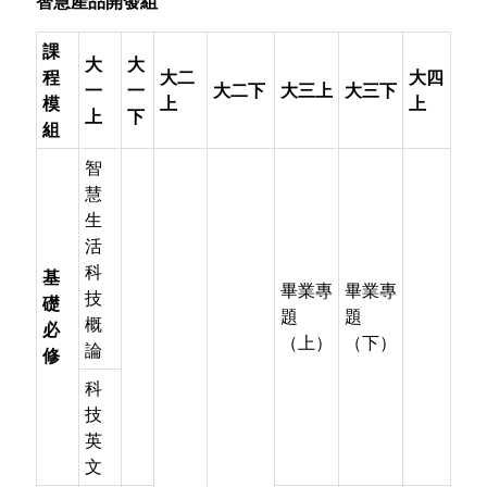
智慧產品開發組
課
大
大
程
大二
大四
一
一
大二下
大三上
大三下
模
上
上
上
下
組
智
慧
生
活
科
基
畢業專
畢業專
技
礎
題
題
概
必
（上）
（下）
論
修
科
技
英
文