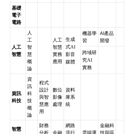
基礎
電子
電路
人
機器學
AI產品
工
人工
生成
習
開發
人工
智
智慧
式AI
跨域研
智慧
慧
實務
影音
究AI
概
應用
媒體
實務
論
資
程式
訊
設計
數位
資料
資訊
科
與智
影像
庫系
科技
技
慧應
處理
統
概
用
論
財務
網路
金融科
智慧
分析
金融
流行
雲端運
技與區