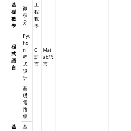
基
工
微
礎
程
積
數
數
分
學
學
Pyt
ho
程
n
C
Matl
式
程
語
ab語
語
式
言
言
言
設
計
基
礎
電
路
學
基
基