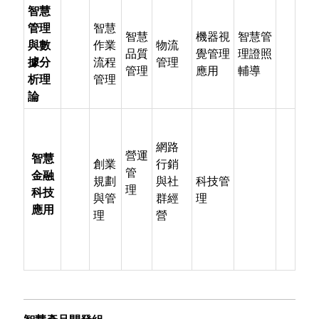
智慧
管理
智慧
智慧
機器視
智慧管
與數
作業
物流
品質
覺管理
理證照
據分
流程
管理
管理
應用
輔導
析理
管理
論
網路
營運
智慧
創業
行銷
管
金融
規劃
與社
科技管
理
科技
與管
群經
理
應用
理
營