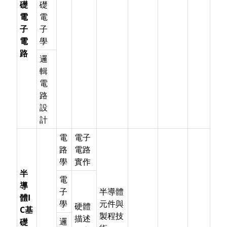
礎
礎
電
電
子
子
電
學
路
邏
輯
電
路
設
計
電
電子
路
電路
學
實作
半
電
導
子
半導體
體I
學
元件與
硬體
C基
製程技
描述
邏
礎