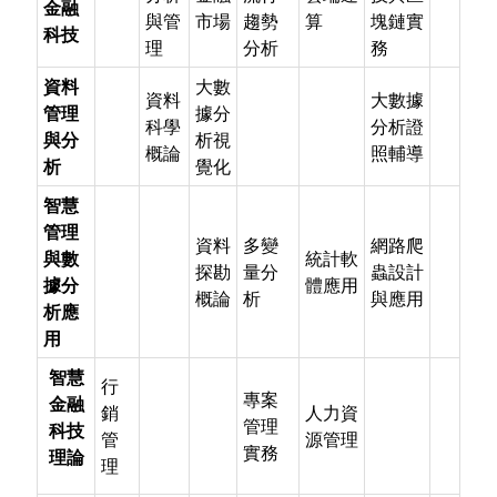
金融
與管
市場
趨勢
算
塊鏈實
科技
理
分析
務
資料
大數
資料
大數據
管理
據分
科學
分析證
與分
析視
概論
照輔導
析
覺化
智慧
管理
資料
多變
網路爬
與數
統計軟
探勘
量分
蟲設計
據分
體應用
概論
析
與應用
析應
用
智慧
行
專案
金融
銷
人力資
管理
科技
管
源管理
實務
理論
理