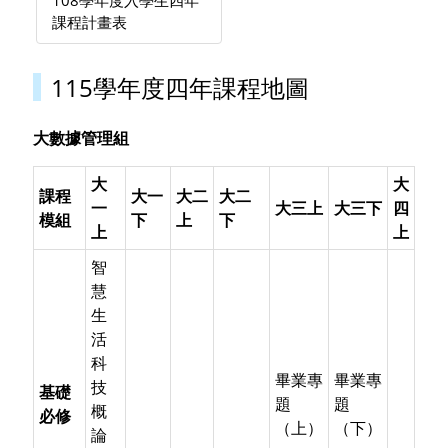
課程計畫表
115學年度四年課程地圖
大數據管理組
大
大
課程
大一
大二
大二
一
大三上
大三下
四
模組
下
上
下
上
上
智
慧
生
活
科
畢業專
畢業專
技
基礎
題
題
概
必修
（上）
（下）
論