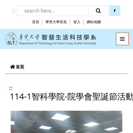
跳到頁面主要內容區
:::
facebook
搜尋
首頁
華梵大學首頁
登入
網站地圖
華梵大學智慧生
—
—
—
首頁
:::
114-1智科學院-院學會聖誕節活動