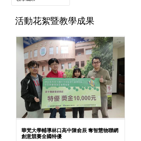
活動花絮暨教學成果
華梵大學輔導林口高中陳俞辰 奪智慧物聯網
創意競賽全國特優