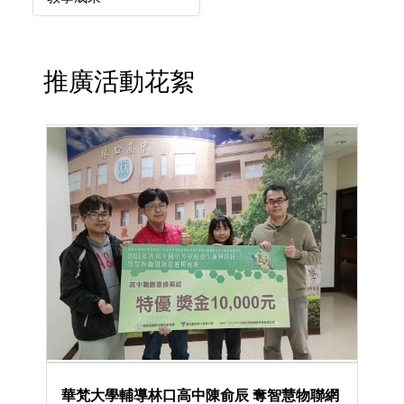
推廣活動花絮
華梵大學輔導林口高中陳俞辰 奪智慧物聯網