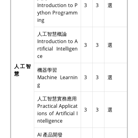
Introduction to P
3
3
選
ython Programm
ing
人工智慧概論
Introduction to A
3
3
選
rtificial Intelligen
ce
人工智
機器學習
慧
Machine Learnin
3
3
選
g
人工智慧實務應用
Practical Applicat
3
3
選
ions of Artificial I
ntelligence
AI 產品開發