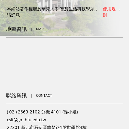
本網站著作權屬於華梵大學 智慧生活科技學系，
使用規
。
請詳見
則
地圖資訊
｜
MAP
聯絡資訊
｜
CONTACT
( 02 ) 2663-2102 分機 4101 (龔小姐)
cslt@gm.hfu.edu.tw
22301 新北市石碇區華梵路1號世學館4樓