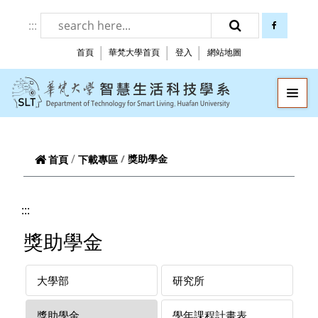
跳到頁面主要內容區
:::
facebook
搜尋
首頁
華梵大學首頁
登入
網站地圖
華梵大學智慧生
—
—
—
獎助學金
首頁
下載專區
:::
獎助學金
大學部
研究所
獎助學金
學年課程計畫表