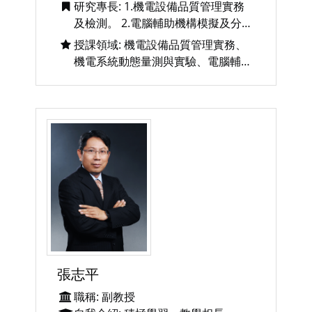
研究專長: 1.機電設備品質管理實務
及檢測。 2.電腦輔助機構模擬及分
析。 3.振動學。 4.公共工程三級品管
授課領域: 機電設備品質管理實務、
作業。
機電系統動態量測與實驗、電腦輔助
機構設計、機械振動學與實驗、動力
學、材料力學、機械設計、機構學
張志平
職稱: 副教授