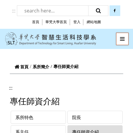
跳到頁面主要內容區
:::
facebook
搜尋
首頁
華梵大學首頁
登入
網站地圖
華梵大學智慧生
—
—
—
專任師資介紹
首頁
系所簡介
:::
專任師資介紹
系所特色
院長
系主任
專任師資介紹