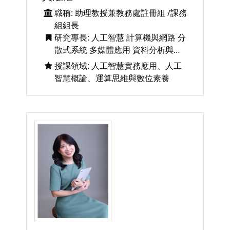
職稱: 助理教授兼教務處註冊組 /課務
組組長
研究專長: 人工智慧 計算機與網路 分
散式系統 多媒體應用 資料分析與處
理 電子商務與網路行銷
授課領域: 人工智慧實務應用、人工
智慧概論、運算思維與數位素養