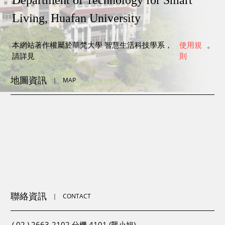
Department of Technology for Smart
Living, Huafan University
本網站著作權屬於華梵大學 智慧生活科技學系，
使用規
。
請詳見
則
地圖資訊
｜
MAP
聯絡資訊
｜
CONTACT
( 02 ) 2663-2102 分機 4101 (龔小姐)